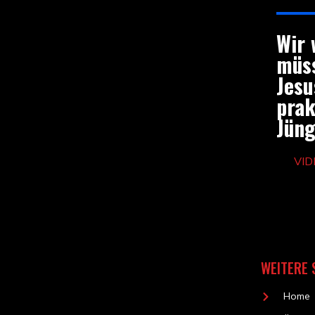
Wir 
müss
Jesu
prak
Jüng
VID
WEITERE 
Home