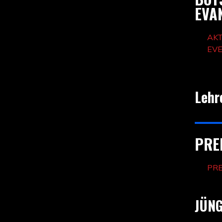
EVA
AK
EV
Lehr
PRE
PR
JÜN