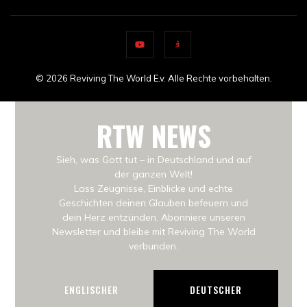
© 2026 Reviving The World E.v. Alle Rechte vorbehalten.
RTW NEWS
Sieh, was Gott tut – in Deutschland und auf
der ganzen Welt!
Lass Zeugnisse, Einblicke und echte
Geschichten deinen Glauben befeuern und
dein Herz entzünden. Abonniere unseren
Newsletter und bleibe mit Reviving The World
verbunden.
ENGLISCHER
DEUTSCHER